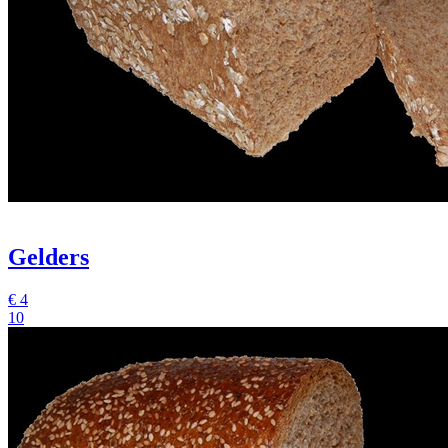
Gelders
€
4
10