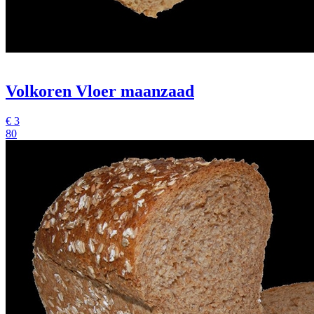
Volkoren Vloer maanzaad
€
3
80