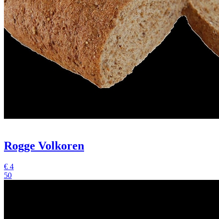
Rogge Volkoren
€
4
50