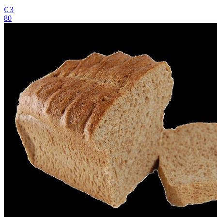
€
3
80