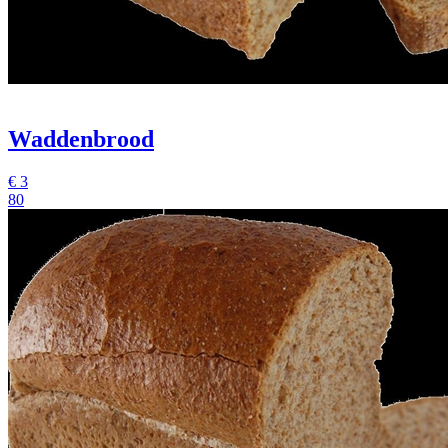
Waddenbrood
€
3
80