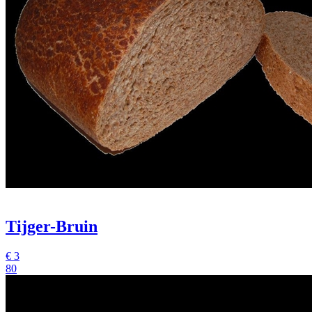
Tijger-Bruin
€
3
80