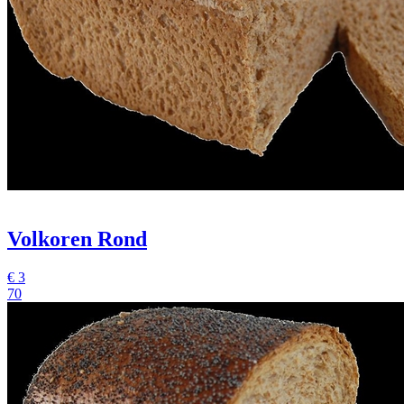
Volkoren Rond
€
3
70