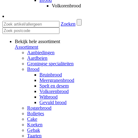
Brood
Volkorenbrood
Zoeken
Bekijk hele assortiment
Assortiment
Aanbiedingen
Aardbeien
Groningse specialiteiten
Brood
Bruinbrood
Meergranenbrood
Spelt en desem
Volkorenbrood
Witbrood
Gevuld brood
Roggebrood
Bolletjes
Cake
Koeken
Gebak
Taarten