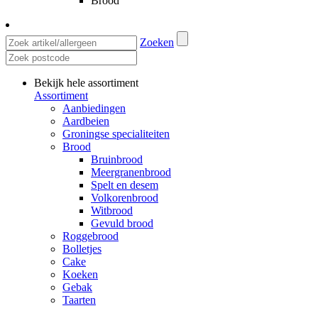
Brood
Zoeken
Bekijk hele assortiment
Assortiment
Aanbiedingen
Aardbeien
Groningse specialiteiten
Brood
Bruinbrood
Meergranenbrood
Spelt en desem
Volkorenbrood
Witbrood
Gevuld brood
Roggebrood
Bolletjes
Cake
Koeken
Gebak
Taarten