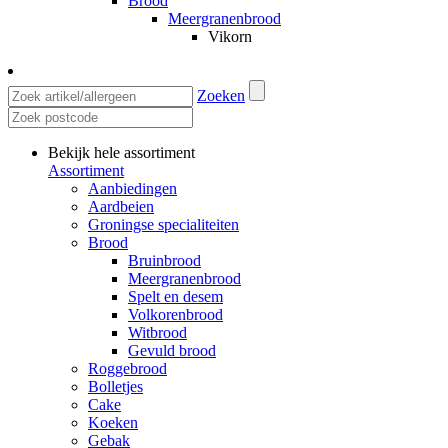
Brood
Meergranenbrood
Vikorn
Zoeken
Bekijk hele assortiment
Assortiment
Aanbiedingen
Aardbeien
Groningse specialiteiten
Brood
Bruinbrood
Meergranenbrood
Spelt en desem
Volkorenbrood
Witbrood
Gevuld brood
Roggebrood
Bolletjes
Cake
Koeken
Gebak