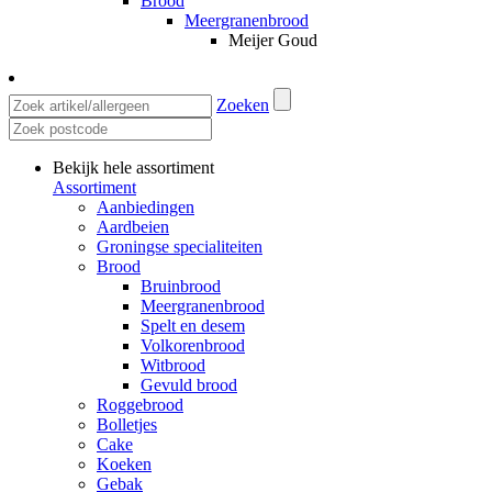
Brood
Meergranenbrood
Meijer Goud
Zoeken
Bekijk hele assortiment
Assortiment
Aanbiedingen
Aardbeien
Groningse specialiteiten
Brood
Bruinbrood
Meergranenbrood
Spelt en desem
Volkorenbrood
Witbrood
Gevuld brood
Roggebrood
Bolletjes
Cake
Koeken
Gebak