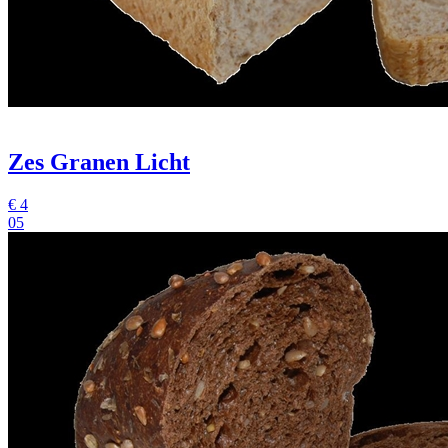
Zes Granen Licht
€
4
05