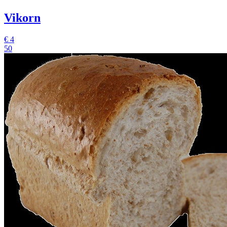
Vikorn
€
4
50