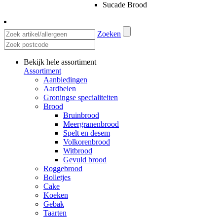
Sucade Brood
Zoeken
Bekijk hele assortiment
Assortiment
Aanbiedingen
Aardbeien
Groningse specialiteiten
Brood
Bruinbrood
Meergranenbrood
Spelt en desem
Volkorenbrood
Witbrood
Gevuld brood
Roggebrood
Bolletjes
Cake
Koeken
Gebak
Taarten