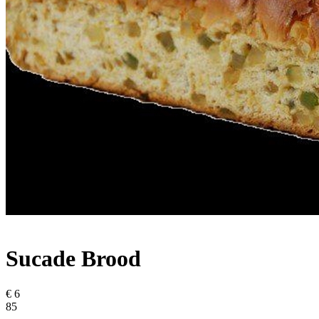
Sucade Brood
€ 6
85