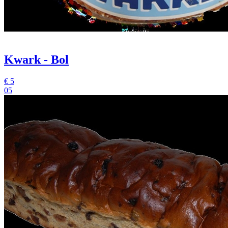
Kwark - Bol
€
5
05