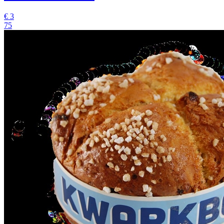
€
3
75