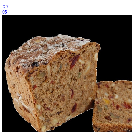
€
5
05