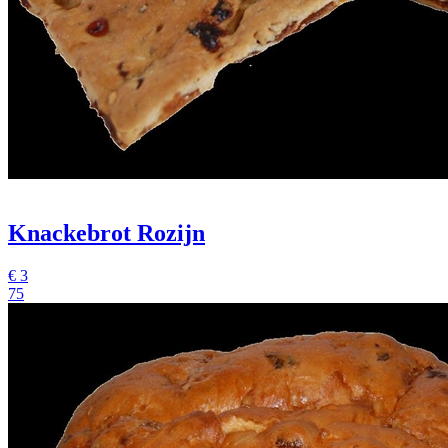
Knackebrot Rozijn
€
3
75