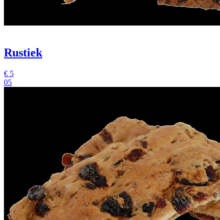
Rustiek
€
5
05