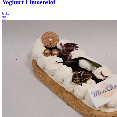
Yoghurt Limoenslof
€
13
75