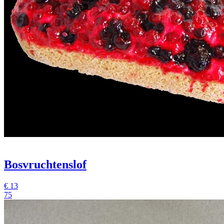
Bosvruchtenslof
€
13
75