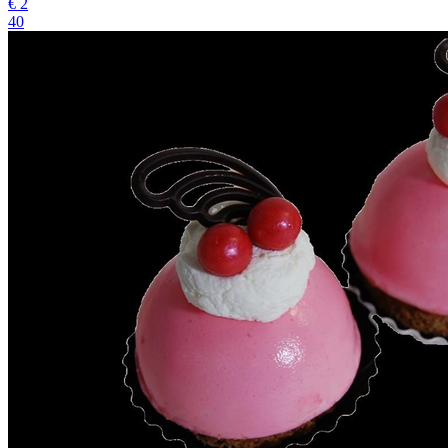
€
2
40