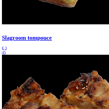
Slagroom tompouce
€
3
45