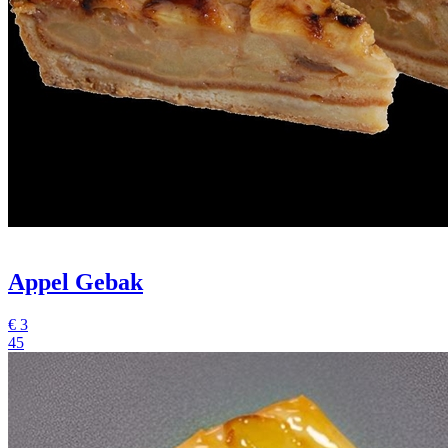
Appel Gebak
€
3
45